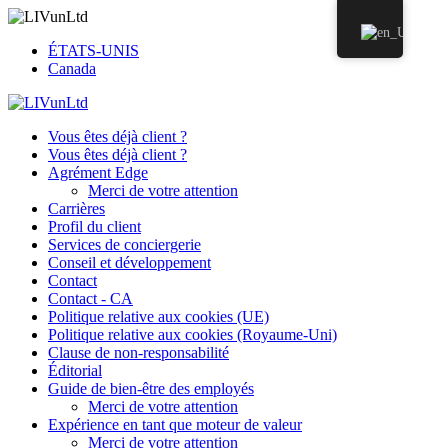
ÉTATS-UNIS
Canada
Vous êtes déjà client ?
Vous êtes déjà client ?
Agrément Edge
Merci de votre attention
Carrières
Profil du client
Services de conciergerie
Conseil et développement
Contact
Contact - CA
Politique relative aux cookies (UE)
Politique relative aux cookies (Royaume-Uni)
Clause de non-responsabilité
Éditorial
Guide de bien-être des employés
Merci de votre attention
Expérience en tant que moteur de valeur
Merci de votre attention