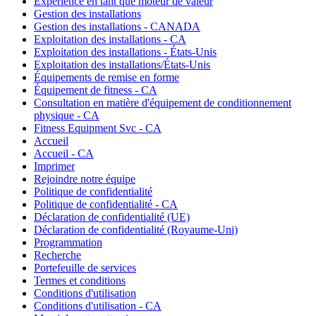
Expérience en tant que moteur de valeur
Gestion des installations
Gestion des installations - CANADA
Exploitation des installations - CA
Exploitation des installations - États-Unis
Exploitation des installations/États-Unis
Équipements de remise en forme
Équipement de fitness - CA
Consultation en matière d'équipement de conditionnement
physique - CA
Fitness Equipment Svc - CA
Accueil
Accueil - CA
Imprimer
Rejoindre notre équipe
Politique de confidentialité
Politique de confidentialité - CA
Déclaration de confidentialité (UE)
Déclaration de confidentialité (Royaume-Uni)
Programmation
Recherche
Portefeuille de services
Termes et conditions
Conditions d'utilisation
Conditions d'utilisation - CA