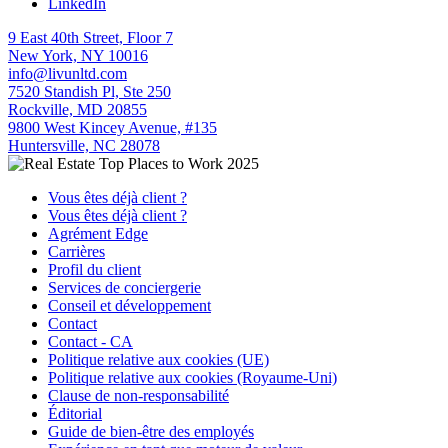
LinkedIn
9 East 40th Street, Floor 7
New York, NY 10016
info@livunltd.com
7520 Standish Pl, Ste 250
Rockville, MD 20855
9800 West Kincey Avenue, #135
Huntersville, NC 28078
Vous êtes déjà client ?
Vous êtes déjà client ?
Agrément Edge
Carrières
Profil du client
Services de conciergerie
Conseil et développement
Contact
Contact - CA
Politique relative aux cookies (UE)
Politique relative aux cookies (Royaume-Uni)
Clause de non-responsabilité
Éditorial
Guide de bien-être des employés